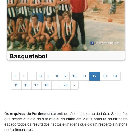
Basquetebol
«
1
...
6
7
8
9
10
11
12
13
14
15
16
17
18
...
28
»
Os
Arquivos do Portimonense online
, são um projecto de Lúcio Sacristão,
que desde o inicio do site oficial do clube em 2009, procura reunir neste
espaço todos os resultados, factos e imagens que digam respeito à história
do Portimonense.