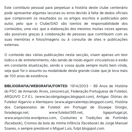
Este contributo pessoal para perpetuar a história deste clube centenário
pode apresentar algumas lacunas ou erros devido à falta de dados oficiais
que comprovem os resultados ou os artigos escritos e publicados pelo
autor, pelo que o Clube/SAD são isentos de responsabilidade dos
conteúdos, uma vez que a elaboração dos mesmos muitas vezes apenas
são possíveis graças à colaboração de pessoas que contribuem com as
suas memórias e fotos/imagens ou à consulta de sites e publicações
externas.
O conteúdo das várias publicações nesta secção, visam apenas um teor
lúdico e de entretenimento, não sendo de modo algum vinculativas e estão
em constante atualização, sendo a vossa ajuda sempre muito bem vinda,
seja qual for o assunto ou modalidade deste grande clube que já leva mais
de 100 anos de existência.
BIBLIOGRAFIA/WEBGRAFIA/FONTES:
1914/2003 - 89 Anos de História
do PSC de Armando Alves, zerozero.pt, Federação Portuguesa de Futebol,
ARQUIVO C.F.E.L (www.lacobrigolagos.blogspot.com), Antigas Glórias do
Futebol Algarvio e Alentejano (www.algarvalentejo.blogspot.com), História
dos Campeonatos de Futebol em Portugal de Giusepe Giorgio,
foradejogo.net, www.futebol365.net, ligaportugal.pt,
www.arquivista.wordpress.com, Costumes e Tradições de Portimão
(facebook), Cromos da bola da minha infância (facebook) de Jorge Manuel
Soares, o sempre prestável o Miguel Luis, futpt.blogspot.com.