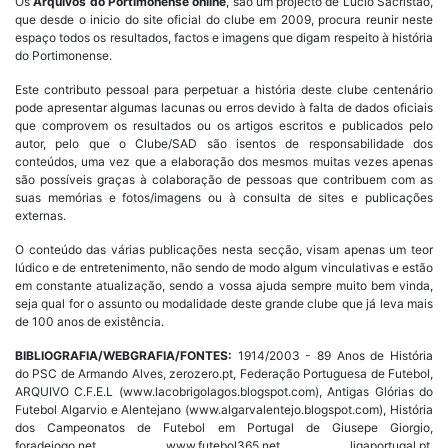
Os
Arquivos do Portimonense online
, são um projecto de Lúcio Sacristão,
que desde o inicio do site oficial do clube em 2009, procura reunir neste
espaço todos os resultados, factos e imagens que digam respeito à história
do Portimonense.
Este contributo pessoal para perpetuar a história deste clube centenário
pode apresentar algumas lacunas ou erros devido à falta de dados oficiais
que comprovem os resultados ou os artigos escritos e publicados pelo
autor, pelo que o Clube/SAD são isentos de responsabilidade dos
conteúdos, uma vez que a elaboração dos mesmos muitas vezes apenas
são possíveis graças à colaboração de pessoas que contribuem com as
suas memórias e fotos/imagens ou à consulta de sites e publicações
externas.
O conteúdo das várias publicações nesta secção, visam apenas um teor
lúdico e de entretenimento, não sendo de modo algum vinculativas e estão
em constante atualização, sendo a vossa ajuda sempre muito bem vinda,
seja qual for o assunto ou modalidade deste grande clube que já leva mais
de 100 anos de existência.
BIBLIOGRAFIA/WEBGRAFIA/FONTES:
1914/2003 - 89 Anos de História
do PSC de Armando Alves, zerozero.pt, Federação Portuguesa de Futebol,
ARQUIVO C.F.E.L (www.lacobrigolagos.blogspot.com), Antigas Glórias do
Futebol Algarvio e Alentejano (www.algarvalentejo.blogspot.com), História
dos Campeonatos de Futebol em Portugal de Giusepe Giorgio,
foradejogo.net, www.futebol365.net, ligaportugal.pt,