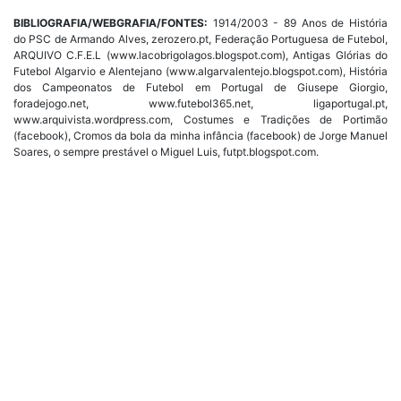
BIBLIOGRAFIA/WEBGRAFIA/FONTES:
1914/2003 - 89 Anos de História
do PSC de Armando Alves, zerozero.pt, Federação Portuguesa de Futebol,
ARQUIVO C.F.E.L (www.lacobrigolagos.blogspot.com), Antigas Glórias do
Futebol Algarvio e Alentejano (www.algarvalentejo.blogspot.com), História
dos Campeonatos de Futebol em Portugal de Giusepe Giorgio,
foradejogo.net, www.futebol365.net, ligaportugal.pt,
www.arquivista.wordpress.com, Costumes e Tradições de Portimão
(facebook), Cromos da bola da minha infância (facebook) de Jorge Manuel
Soares, o sempre prestável o Miguel Luis, futpt.blogspot.com.