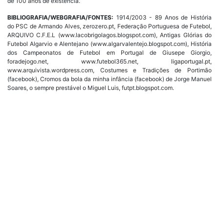
de 100 anos de existência.
BIBLIOGRAFIA/WEBGRAFIA/FONTES:
1914/2003 - 89 Anos de História
do PSC de Armando Alves, zerozero.pt, Federação Portuguesa de Futebol,
ARQUIVO C.F.E.L (www.lacobrigolagos.blogspot.com), Antigas Glórias do
Futebol Algarvio e Alentejano (www.algarvalentejo.blogspot.com), História
dos Campeonatos de Futebol em Portugal de Giusepe Giorgio,
foradejogo.net, www.futebol365.net, ligaportugal.pt,
www.arquivista.wordpress.com, Costumes e Tradições de Portimão
(facebook), Cromos da bola da minha infância (facebook) de Jorge Manuel
Soares, o sempre prestável o Miguel Luis, futpt.blogspot.com.