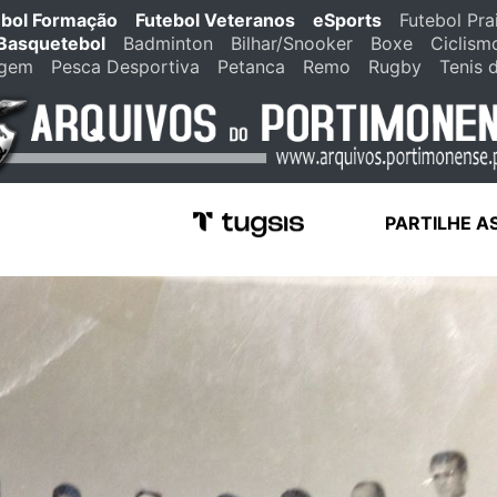
ebol Formação
Futebol Veteranos
eSports
Futebol Pra
Basquetebol
Badminton
Bilhar/Snooker
Boxe
Ciclism
agem
Pesca Desportiva
Petanca
Remo
Rugby
Tenis 
PARTILHE A