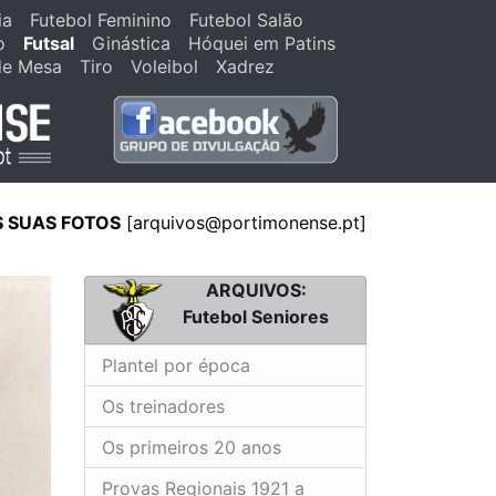
ia
Futebol Feminino
Futebol Salão
o
Futsal
Ginástica
Hóquei em Patins
de Mesa
Tiro
Voleibol
Xadrez
S SUAS FOTOS
[arquivos@portimonense.pt]
ARQUIVOS:
Futebol Seniores
Plantel por época
Os treinadores
Os primeiros 20 anos
Provas Regionais 1921 a