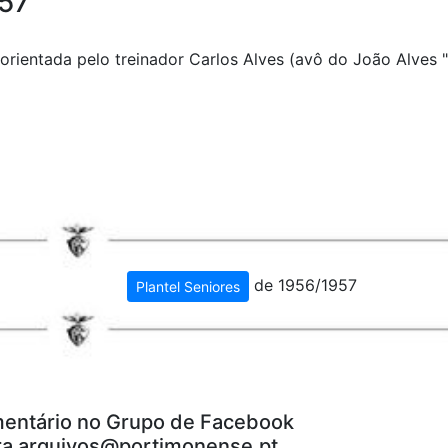
/57
rientada pelo treinador Carlos Alves (avô do João Alves "
de 1956/1957
Plantel Seniores
entário no Grupo de Facebook
ra arquivos@portimonense.pt