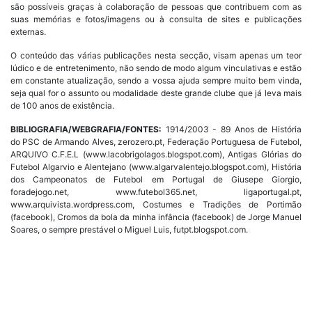
são possíveis graças à colaboração de pessoas que contribuem com as
suas memórias e fotos/imagens ou à consulta de sites e publicações
externas.
O conteúdo das várias publicações nesta secção, visam apenas um teor
lúdico e de entretenimento, não sendo de modo algum vinculativas e estão
em constante atualização, sendo a vossa ajuda sempre muito bem vinda,
seja qual for o assunto ou modalidade deste grande clube que já leva mais
de 100 anos de existência.
BIBLIOGRAFIA/WEBGRAFIA/FONTES:
1914/2003 - 89 Anos de História
do PSC de Armando Alves, zerozero.pt, Federação Portuguesa de Futebol,
ARQUIVO C.F.E.L (www.lacobrigolagos.blogspot.com), Antigas Glórias do
Futebol Algarvio e Alentejano (www.algarvalentejo.blogspot.com), História
dos Campeonatos de Futebol em Portugal de Giusepe Giorgio,
foradejogo.net, www.futebol365.net, ligaportugal.pt,
www.arquivista.wordpress.com, Costumes e Tradições de Portimão
(facebook), Cromos da bola da minha infância (facebook) de Jorge Manuel
Soares, o sempre prestável o Miguel Luis, futpt.blogspot.com.