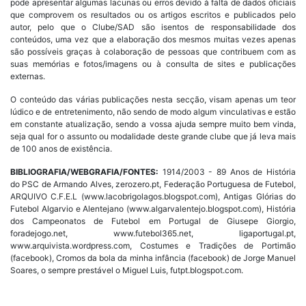
pode apresentar algumas lacunas ou erros devido à falta de dados oficiais
que comprovem os resultados ou os artigos escritos e publicados pelo
autor, pelo que o Clube/SAD são isentos de responsabilidade dos
conteúdos, uma vez que a elaboração dos mesmos muitas vezes apenas
são possíveis graças à colaboração de pessoas que contribuem com as
suas memórias e fotos/imagens ou à consulta de sites e publicações
externas.
O conteúdo das várias publicações nesta secção, visam apenas um teor
lúdico e de entretenimento, não sendo de modo algum vinculativas e estão
em constante atualização, sendo a vossa ajuda sempre muito bem vinda,
seja qual for o assunto ou modalidade deste grande clube que já leva mais
de 100 anos de existência.
BIBLIOGRAFIA/WEBGRAFIA/FONTES:
1914/2003 - 89 Anos de História
do PSC de Armando Alves, zerozero.pt, Federação Portuguesa de Futebol,
ARQUIVO C.F.E.L (www.lacobrigolagos.blogspot.com), Antigas Glórias do
Futebol Algarvio e Alentejano (www.algarvalentejo.blogspot.com), História
dos Campeonatos de Futebol em Portugal de Giusepe Giorgio,
foradejogo.net, www.futebol365.net, ligaportugal.pt,
www.arquivista.wordpress.com, Costumes e Tradições de Portimão
(facebook), Cromos da bola da minha infância (facebook) de Jorge Manuel
Soares, o sempre prestável o Miguel Luis, futpt.blogspot.com.