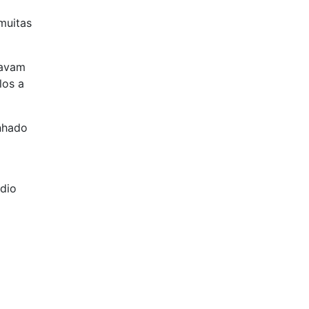
muitas
tavam
los a
nhado
ádio