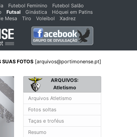
ia
Futebol Feminino
Futebol Salão
o
Futsal
Ginástica
Hóquei em Patins
de Mesa
Tiro
Voleibol
Xadrez
S SUAS FOTOS
[arquivos@portimonense.pt]
ARQUIVOS:
Atletismo
Arquivos Atletismo
Fotos soltas
Taças e troféus
Resumo