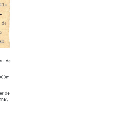
ou, de
.000m
er de
nha",