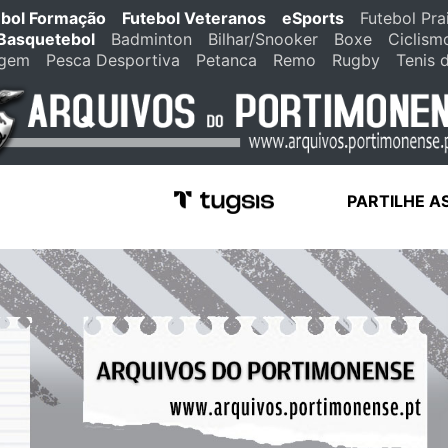
ebol Formação
Futebol Veteranos
eSports
Futebol Pra
Basquetebol
Badminton
Bilhar/Snooker
Boxe
Ciclism
agem
Pesca Desportiva
Petanca
Remo
Rugby
Tenis 
PARTILHE A