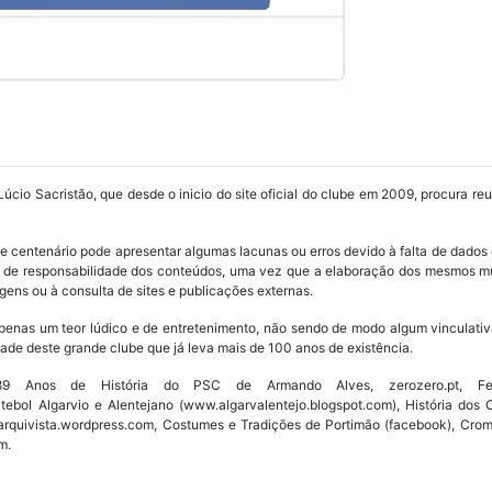
Lúcio Sacristão, que desde o inicio do site oficial do clube em 2009, procura re
ube centenário pode apresentar algumas lacunas ou erros devido à falta de dados 
os de responsabilidade dos conteúdos, uma vez que a elaboração dos mesmos m
ens ou à consulta de sites e publicações externas.
penas um teor lúdico e de entretenimento, não sendo de modo algum vinculativ
ade deste grande clube que já leva mais de 100 anos de existência.
Anos de História do PSC de Armando Alves, zerozero.pt, Fede
utebol Algarvio e Alentejano (www.algarvalentejo.blogspot.com), História do
w.arquivista.wordpress.com, Costumes e Tradições de Portimão (facebook), Cro
m.