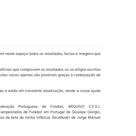
unir neste espaço todos os resultados, factos e imagens que
oficiais que comprovem os resultados ou os artigos escritos
uitas vezes apenas são possíveis graças à colaboração de
as e estão em constante atualização, sendo a vossa ajuda
ração Portuguesa de Futebol, ARQUIVO C.F.E.L
s Campeonatos de Futebol em Portugal de Giusepe Giorgio,
mos da bola da minha infância (facebook) de Jorge Manuel