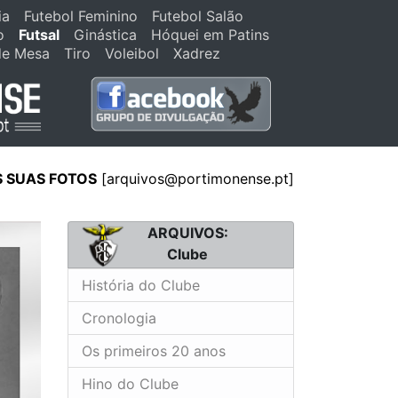
ia
Futebol Feminino
Futebol Salão
o
Futsal
Ginástica
Hóquei em Patins
de Mesa
Tiro
Voleibol
Xadrez
S SUAS FOTOS
[arquivos@portimonense.pt]
ARQUIVOS:
Clube
História do Clube
Cronologia
Os primeiros 20 anos
Hino do Clube