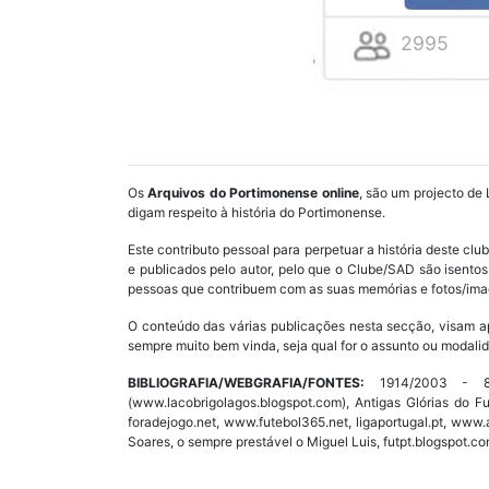
2995
Os
Arquivos do Portimonense online
, são um projecto de 
digam respeito à história do Portimonense.
Este contributo pessoal para perpetuar a história deste cl
e publicados pelo autor, pelo que o Clube/SAD são isent
pessoas que contribuem com as suas memórias e fotos/imag
O conteúdo das várias publicações nesta secção, visam a
sempre muito bem vinda, seja qual for o assunto ou modalid
BIBLIOGRAFIA/WEBGRAFIA/FONTES:
1914/2003 - 89 
(www.lacobrigolagos.blogspot.com), Antigas Glórias do F
foradejogo.net, www.futebol365.net, ligaportugal.pt, ww
Soares, o sempre prestável o Miguel Luis, futpt.blogspot.co