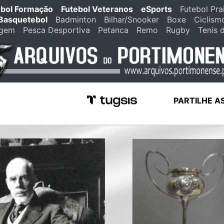
ebol Formação
Futebol Veteranos
eSports
Futebol Pra
Basquetebol
Badminton
Bilhar/Snooker
Boxe
Ciclism
agem
Pesca Desportiva
Petanca
Remo
Rugby
Tenis 
PARTILHE A