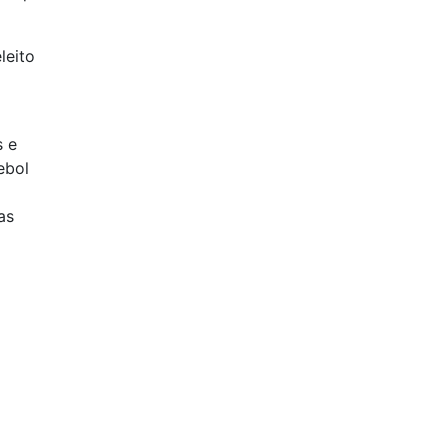
leito
s e
ebol
as