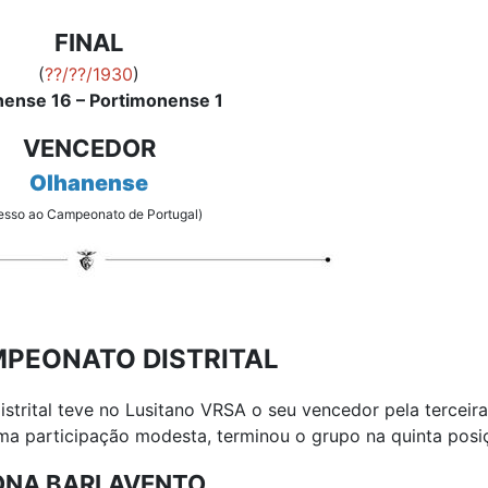
FINAL
(
??/??/1930
)
nense 16 – Portimonense 1
VENCEDOR
Olhanense
esso ao Campeonato de Portugal)
MPEONATO DISTRITAL
trital teve no Lusitano VRSA o seu vencedor pela terceira
a participação modesta, terminou o grupo na quinta posi
ONA BARLAVENTO