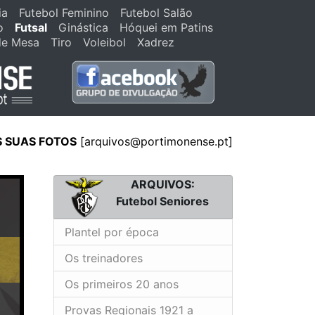
ia
Futebol Feminino
Futebol Salão
o
Futsal
Ginástica
Hóquei em Patins
de Mesa
Tiro
Voleibol
Xadrez
S SUAS FOTOS
[arquivos@portimonense.pt]
ARQUIVOS:
Futebol Seniores
Plantel por época
Os treinadores
Os primeiros 20 anos
Provas Regionais 1921 a