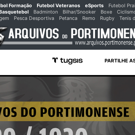
ebol Formação
Futebol Veteranos
eSports
Futebol Pra
Basquetebol
Badminton
Bilhar/Snooker
Boxe
Ciclism
agem
Pesca Desportiva
Petanca
Remo
Rugby
Tenis 
PARTILHE A