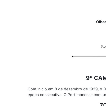
Olha
(Ac
9º CA
Com inicio em 8 de dezembro de 1929, o Dis
época consecutiva. O Portimonense com um
Z