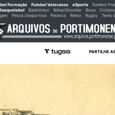
ebol Formação
Futebol Veteranos
eSports
Futebol Pra
Basquetebol
Badminton
Bilhar/Snooker
Boxe
Ciclism
agem
Pesca Desportiva
Petanca
Remo
Rugby
Tenis 
PARTILHE A