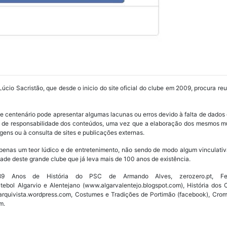
Lúcio Sacristão, que desde o inicio do site oficial do clube em 2009, procura re
ube centenário pode apresentar algumas lacunas ou erros devido à falta de dados 
os de responsabilidade dos conteúdos, uma vez que a elaboração dos mesmos m
ens ou à consulta de sites e publicações externas.
penas um teor lúdico e de entretenimento, não sendo de modo algum vinculativ
ade deste grande clube que já leva mais de 100 anos de existência.
Anos de História do PSC de Armando Alves, zerozero.pt, Fede
utebol Algarvio e Alentejano (www.algarvalentejo.blogspot.com), História do
w.arquivista.wordpress.com, Costumes e Tradições de Portimão (facebook), Cro
m.