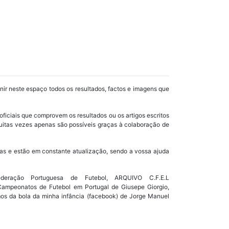
unir neste espaço todos os resultados, factos e imagens que
oficiais que comprovem os resultados ou os artigos escritos
uitas vezes apenas são possíveis graças à colaboração de
as e estão em constante atualização, sendo a vossa ajuda
ração Portuguesa de Futebol, ARQUIVO C.F.E.L
s Campeonatos de Futebol em Portugal de Giusepe Giorgio,
mos da bola da minha infância (facebook) de Jorge Manuel