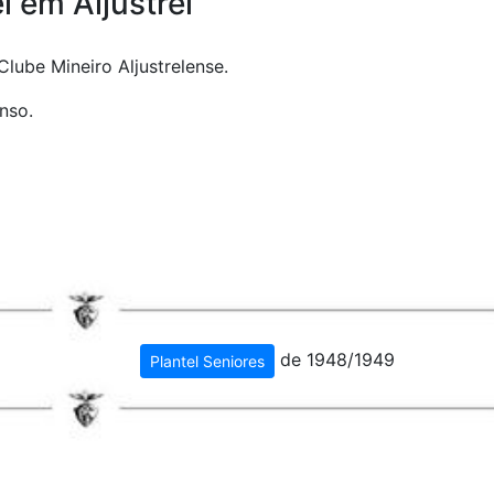
 em Aljustrel
lube Mineiro Aljustrelense.
nso.
de 1948/1949
Plantel Seniores