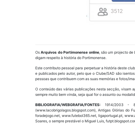
3512
Os
Arquivos do Portimonense online
, são um projecto de 
digam respeito à história do Portimonense.
Este contributo pessoal para perpetuar a história deste cl
e publicados pelo autor, pelo que o Clube/SAD são isent
pessoas que contribuem com as suas memórias e fotos/imag
O conteúdo das várias publicações nesta secção, visam a
sempre muito bem vinda, seja qual for o assunto ou modalid
BIBLIOGRAFIA/WEBGRAFIA/FONTES:
1914/2003 - 89 
(www.lacobrigolagos.blogspot.com), Antigas Glórias do F
foradejogo.net, www.futebol365.net, ligaportugal.pt, ww
Soares, o sempre prestável o Miguel Luis, futpt.blogspot.co