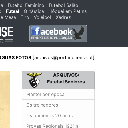
ia
Futebol Feminino
Futebol Salão
o
Futsal
Ginástica
Hóquei em Patins
de Mesa
Tiro
Voleibol
Xadrez
S SUAS FOTOS
[arquivos@portimonense.pt]
ARQUIVOS:
Futebol Seniores
Plantel por época
Os treinadores
Os primeiros 20 anos
Provas Regionais 1921 a