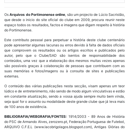
Os
Arquivos do Portimonense online
, são um projecto de Lúcio Sacristão,
que desde o inicio do site oficial do clube em 2009, procura reunir neste
espaço todos os resultados, factos e imagens que digam respeito à história
do Portimonense.
Este contributo pessoal para perpetuar a história deste clube centenário
pode apresentar algumas lacunas ou erros devido à falta de dados oficiais
que comprovem os resultados ou os artigos escritos e publicados pelo
autor, pelo que o Clube/SAD são isentos de responsabilidade dos
conteúdos, uma vez que a elaboração dos mesmos muitas vezes apenas
são possíveis graças à colaboração de pessoas que contribuem com as
suas memórias e fotos/imagens ou à consulta de sites e publicações
externas.
O conteúdo das várias publicações nesta secção, visam apenas um teor
lúdico e de entretenimento, não sendo de modo algum vinculativas e estão
em constante atualização, sendo a vossa ajuda sempre muito bem vinda,
seja qual for o assunto ou modalidade deste grande clube que já leva mais
de 100 anos de existência.
BIBLIOGRAFIA/WEBGRAFIA/FONTES:
1914/2003 - 89 Anos de História
do PSC de Armando Alves, zerozero.pt, Federação Portuguesa de Futebol,
ARQUIVO C.F.E.L (www.lacobrigolagos.blogspot.com), Antigas Glórias do