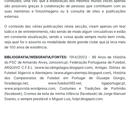
conteúdos, uma vez que a elaboração dos mesmos muitas vezes apenas
são possíveis graças à colaboração de pessoas que contribuem com as
suas memórias e fotos/imagens ou à consulta de sites e publicações
externas.
O conteúdo das várias publicações nesta secção, visam apenas um teor
lúdico e de entretenimento, não sendo de modo algum vinculativas e estão
em constante atualização, sendo a vossa ajuda sempre muito bem vinda,
seja qual for o assunto ou modalidade deste grande clube que já leva mais
de 100 anos de existência.
BIBLIOGRAFIA/WEBGRAFIA/FONTES:
1914/2003 - 89 Anos de História
do PSC de Armando Alves, zerozero.pt, Federação Portuguesa de Futebol,
ARQUIVO C.F.E.L (www.lacobrigolagos.blogspot.com), Antigas Glórias do
Futebol Algarvio e Alentejano (www.algarvalentejo.blogspot.com), História
dos Campeonatos de Futebol em Portugal de Giusepe Giorgio,
foradejogo.net, www.futebol365.net, ligaportugal.pt,
www.arquivista.wordpress.com, Costumes e Tradições de Portimão
(facebook), Cromos da bola da minha infância (facebook) de Jorge Manuel
Soares, o sempre prestável o Miguel Luis, futpt.blogspot.com.