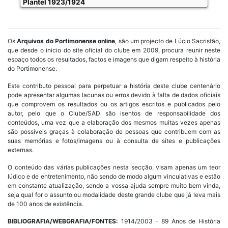
Plantel 1923/1924
Os
Arquivos do Portimonense online
, são um projecto de Lúcio Sacristão,
que desde o inicio do site oficial do clube em 2009, procura reunir neste
espaço todos os resultados, factos e imagens que digam respeito à história
do Portimonense.
Este contributo pessoal para perpetuar a história deste clube centenário
pode apresentar algumas lacunas ou erros devido à falta de dados oficiais
que comprovem os resultados ou os artigos escritos e publicados pelo
autor, pelo que o Clube/SAD são isentos de responsabilidade dos
conteúdos, uma vez que a elaboração dos mesmos muitas vezes apenas
são possíveis graças à colaboração de pessoas que contribuem com as
suas memórias e fotos/imagens ou à consulta de sites e publicações
externas.
O conteúdo das várias publicações nesta secção, visam apenas um teor
lúdico e de entretenimento, não sendo de modo algum vinculativas e estão
em constante atualização, sendo a vossa ajuda sempre muito bem vinda,
seja qual for o assunto ou modalidade deste grande clube que já leva mais
de 100 anos de existência.
BIBLIOGRAFIA/WEBGRAFIA/FONTES:
1914/2003 - 89 Anos de História