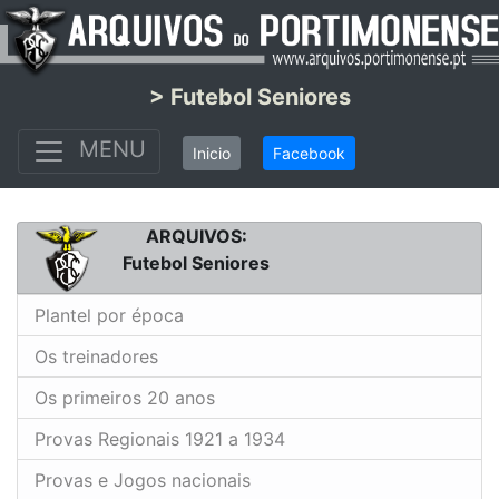
> Futebol Seniores
MENU
Inicio
Facebook
ARQUIVOS:
Futebol Seniores
Plantel por época
Os treinadores
Os primeiros 20 anos
Provas Regionais 1921 a 1934
Provas e Jogos nacionais