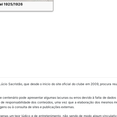
tel 1925/1926
Lúcio Sacristão, que desde o inicio do site oficial do clube em 2009, procura re
ube centenário pode apresentar algumas lacunas ou erros devido à falta de dados 
os de responsabilidade dos conteúdos, uma vez que a elaboração dos mesmos m
ens ou à consulta de sites e publicações externas.
penas um teor lúdico e de entretenimento, não sendo de modo algum vinculativ