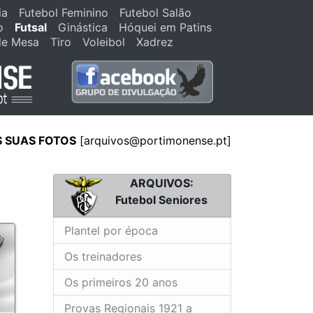
ia
Futebol Feminino
Futebol Salão
o
Futsal
Ginástica
Hóquei em Patins
de Mesa
Tiro
Voleibol
Xadrez
S SUAS FOTOS
[arquivos@portimonense.pt]
ARQUIVOS:
Futebol Seniores
Plantel por época
Os treinadores
Os primeiros 20 anos
Provas Regionais 1921 a