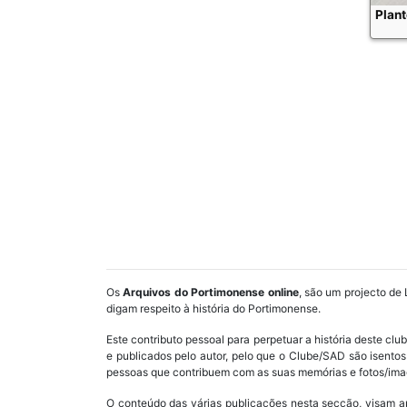
Plan
Os
Arquivos do Portimonense online
, são um projecto de 
digam respeito à história do Portimonense.
Este contributo pessoal para perpetuar a história deste cl
e publicados pelo autor, pelo que o Clube/SAD são isent
pessoas que contribuem com as suas memórias e fotos/imag
O conteúdo das várias publicações nesta secção, visam a