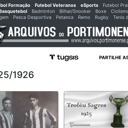
ebol Formação
Futebol Veteranos
eSports
Futebol Pra
Basquetebol
Badminton
Bilhar/Snooker
Boxe
Ciclism
agem
Pesca Desportiva
Petanca
Remo
Rugby
Tenis 
PARTILHE A
925/1926