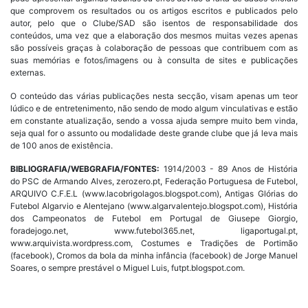
que comprovem os resultados ou os artigos escritos e publicados pelo
autor, pelo que o Clube/SAD são isentos de responsabilidade dos
conteúdos, uma vez que a elaboração dos mesmos muitas vezes apenas
são possíveis graças à colaboração de pessoas que contribuem com as
suas memórias e fotos/imagens ou à consulta de sites e publicações
externas.
O conteúdo das várias publicações nesta secção, visam apenas um teor
lúdico e de entretenimento, não sendo de modo algum vinculativas e estão
em constante atualização, sendo a vossa ajuda sempre muito bem vinda,
seja qual for o assunto ou modalidade deste grande clube que já leva mais
de 100 anos de existência.
BIBLIOGRAFIA/WEBGRAFIA/FONTES:
1914/2003 - 89 Anos de História
do PSC de Armando Alves, zerozero.pt, Federação Portuguesa de Futebol,
ARQUIVO C.F.E.L (www.lacobrigolagos.blogspot.com), Antigas Glórias do
Futebol Algarvio e Alentejano (www.algarvalentejo.blogspot.com), História
dos Campeonatos de Futebol em Portugal de Giusepe Giorgio,
foradejogo.net, www.futebol365.net, ligaportugal.pt,
www.arquivista.wordpress.com, Costumes e Tradições de Portimão
(facebook), Cromos da bola da minha infância (facebook) de Jorge Manuel
Soares, o sempre prestável o Miguel Luis, futpt.blogspot.com.