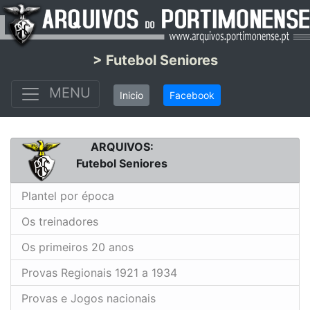
> Futebol Seniores
MENU
Inicio
Facebook
ARQUIVOS:
Futebol Seniores
Plantel por época
Os treinadores
Os primeiros 20 anos
Provas Regionais 1921 a 1934
Provas e Jogos nacionais