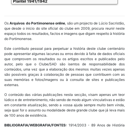
Plantel 1941/1942
Os
Arquivos do Portimonense online
, são um projecto de Lúcio Sacristão,
que desde o inicio do site oficial do clube em 2009, procura reunir neste
espaço todos os resultados, factos e imagens que digam respeito à história
do Portimonense.
Este contributo pessoal para perpetuar a história deste clube centenário
pode apresentar algumas lacunas ou erros devido à falta de dados oficiais
que comprovem os resultados ou os artigos escritos e publicados pelo
autor, pelo que o Clube/SAD são isentos de responsabilidade dos
conteúdos, uma vez que a elaboração dos mesmos muitas vezes apenas
são possíveis graças à colaboração de pessoas que contribuem com as
suas memórias e fotos/imagens ou à consulta de sites e publicações
externas.
O conteúdo das várias publicações nesta secção, visam apenas um teor
lúdico e de entretenimento, não sendo de modo algum vinculativas e estão
em constante atualização, sendo a vossa ajuda sempre muito bem vinda,
seja qual for o assunto ou modalidade deste grande clube que já leva mais
de 100 anos de existência.
BIBLIOGRAFIA/WEBGRAFIA/FONTES:
1914/2003 - 89 Anos de História