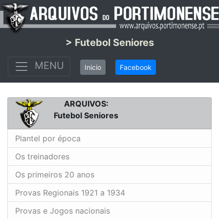
> Futebol Seniores
MENU
Inicio
Facebook
ARQUIVOS:
Futebol Seniores
Plantel por época
Os treinadores
Os primeiros 20 anos
Provas Regionais 1921 a 1934
Provas e Jogos nacionais