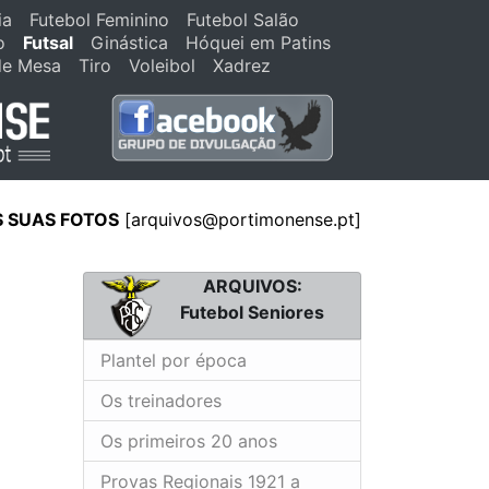
ia
Futebol Feminino
Futebol Salão
o
Futsal
Ginástica
Hóquei em Patins
de Mesa
Tiro
Voleibol
Xadrez
S SUAS FOTOS
[arquivos@portimonense.pt]
ARQUIVOS:
Futebol Seniores
Plantel por época
Os treinadores
Os primeiros 20 anos
Provas Regionais 1921 a