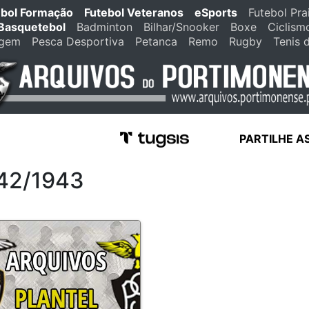
ebol Formação
Futebol Veteranos
eSports
Futebol Pra
Basquetebol
Badminton
Bilhar/Snooker
Boxe
Ciclism
agem
Pesca Desportiva
Petanca
Remo
Rugby
Tenis 
PARTILHE A
942/1943