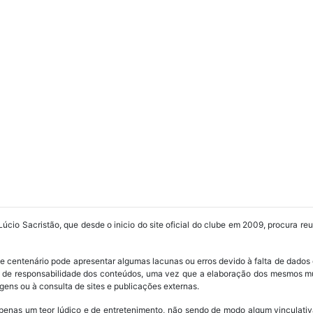
Lúcio Sacristão, que desde o inicio do site oficial do clube em 2009, procura re
ube centenário pode apresentar algumas lacunas ou erros devido à falta de dados 
os de responsabilidade dos conteúdos, uma vez que a elaboração dos mesmos m
ens ou à consulta de sites e publicações externas.
penas um teor lúdico e de entretenimento, não sendo de modo algum vinculativ