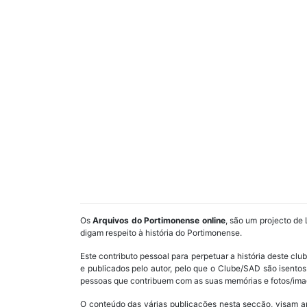
Os
Arquivos do Portimonense online
, são um projecto de 
digam respeito à história do Portimonense.
Este contributo pessoal para perpetuar a história deste cl
e publicados pelo autor, pelo que o Clube/SAD são isent
pessoas que contribuem com as suas memórias e fotos/imag
O conteúdo das várias publicações nesta secção, visam a