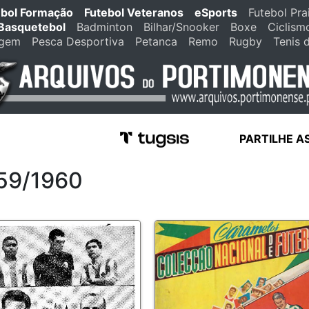
ebol Formação
Futebol Veteranos
eSports
Futebol Pra
Basquetebol
Badminton
Bilhar/Snooker
Boxe
Ciclism
agem
Pesca Desportiva
Petanca
Remo
Rugby
Tenis 
PARTILHE A
959/1960