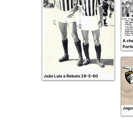
A che
Port
João Luís e Rebelo 29-5-60
Jogo