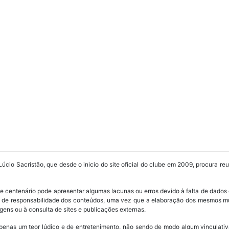
Lúcio Sacristão, que desde o inicio do site oficial do clube em 2009, procura re
ube centenário pode apresentar algumas lacunas ou erros devido à falta de dados 
os de responsabilidade dos conteúdos, uma vez que a elaboração dos mesmos m
ens ou à consulta de sites e publicações externas.
penas um teor lúdico e de entretenimento, não sendo de modo algum vinculativ