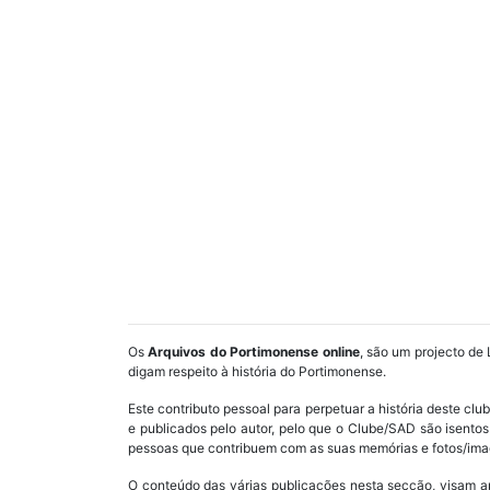
Os
Arquivos do Portimonense online
, são um projecto de 
digam respeito à história do Portimonense.
Este contributo pessoal para perpetuar a história deste cl
e publicados pelo autor, pelo que o Clube/SAD são isent
pessoas que contribuem com as suas memórias e fotos/imag
O conteúdo das várias publicações nesta secção, visam a