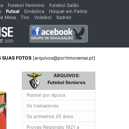
ia
Futebol Feminino
Futebol Salão
o
Futsal
Ginástica
Hóquei em Patins
de Mesa
Tiro
Voleibol
Xadrez
S SUAS FOTOS
[arquivos@portimonense.pt]
ARQUIVOS:
Futebol Seniores
Plantel por época
Os treinadores
Os primeiros 20 anos
Provas Regionais 1921 a