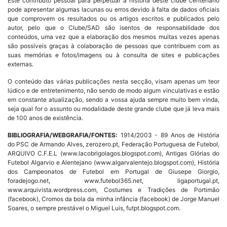
Este contributo pessoal para perpetuar a história deste clube centenário
pode apresentar algumas lacunas ou erros devido à falta de dados oficiais
que comprovem os resultados ou os artigos escritos e publicados pelo
autor, pelo que o Clube/SAD são isentos de responsabilidade dos
conteúdos, uma vez que a elaboração dos mesmos muitas vezes apenas
são possíveis graças à colaboração de pessoas que contribuem com as
suas memórias e fotos/imagens ou à consulta de sites e publicações
externas.
O conteúdo das várias publicações nesta secção, visam apenas um teor
lúdico e de entretenimento, não sendo de modo algum vinculativas e estão
em constante atualização, sendo a vossa ajuda sempre muito bem vinda,
seja qual for o assunto ou modalidade deste grande clube que já leva mais
de 100 anos de existência.
BIBLIOGRAFIA/WEBGRAFIA/FONTES:
1914/2003 - 89 Anos de História
do PSC de Armando Alves, zerozero.pt, Federação Portuguesa de Futebol,
ARQUIVO C.F.E.L (www.lacobrigolagos.blogspot.com), Antigas Glórias do
Futebol Algarvio e Alentejano (www.algarvalentejo.blogspot.com), História
dos Campeonatos de Futebol em Portugal de Giusepe Giorgio,
foradejogo.net, www.futebol365.net, ligaportugal.pt,
www.arquivista.wordpress.com, Costumes e Tradições de Portimão
(facebook), Cromos da bola da minha infância (facebook) de Jorge Manuel
Soares, o sempre prestável o Miguel Luis, futpt.blogspot.com.