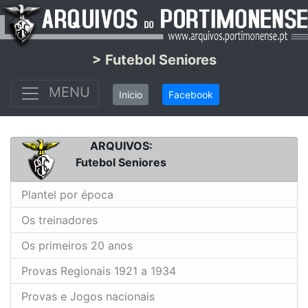
> Futebol Seniores
MENU
Inicio
Facebook
ARQUIVOS:
Futebol Seniores
Plantel por época
Os treinadores
Os primeiros 20 anos
Provas Regionais 1921 a 1934
Provas e Jogos nacionais