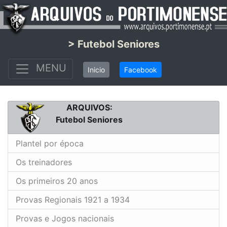
> Futebol Seniores
MENU
Inicio
Facebook
ARQUIVOS:
Futebol Seniores
Plantel por época
Os treinadores
Os primeiros 20 anos
Provas Regionais 1921 a 1934
Provas e Jogos nacionais