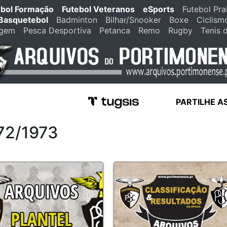
ebol Formação
Futebol Veteranos
eSports
Futebol Pra
Basquetebol
Badminton
Bilhar/Snooker
Boxe
Ciclism
agem
Pesca Desportiva
Petanca
Remo
Rugby
Tenis 
PARTILHE A
972/1973