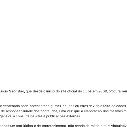
Lúcio Sacristão, que desde o inicio do site oficial do clube em 2009, procura re
ube centenário pode apresentar algumas lacunas ou erros devido à falta de dados 
os de responsabilidade dos conteúdos, uma vez que a elaboração dos mesmos m
ens ou à consulta de sites e publicações externas.
penas um teor lúdico e de entretenimento, não sendo de modo algum vinculativ