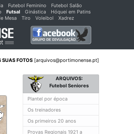
ia
Futebol Feminino
Futebol Salão
o
Futsal
Ginástica
Hóquei em Patins
de Mesa
Tiro
Voleibol
Xadrez
S SUAS FOTOS
[arquivos@portimonense.pt]
ARQUIVOS:
Futebol Seniores
Plantel por época
Os treinadores
Os primeiros 20 anos
Provas Regionais 1921 a