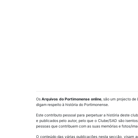
Os
Arquivos do Portimonense online
, são um projecto de 
digam respeito à história do Portimonense.
Este contributo pessoal para perpetuar a história deste cl
e publicados pelo autor, pelo que o Clube/SAD são isent
pessoas que contribuem com as suas memórias e fotos/imag
O conteúdo das várias publicações nesta secção, visam a