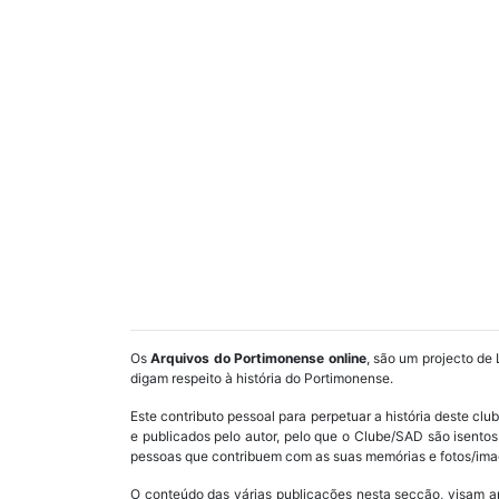
Os
Arquivos do Portimonense online
, são um projecto de 
digam respeito à história do Portimonense.
Este contributo pessoal para perpetuar a história deste cl
e publicados pelo autor, pelo que o Clube/SAD são isent
pessoas que contribuem com as suas memórias e fotos/imag
O conteúdo das várias publicações nesta secção, visam a