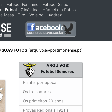
ia
Futebol Feminino
Futebol Salão
o
Futsal
Ginástica
Hóquei em Patins
de Mesa
Tiro
Voleibol
Xadrez
S SUAS FOTOS
[arquivos@portimonense.pt]
ARQUIVOS:
Futebol Seniores
Plantel por época
Os treinadores
Os primeiros 20 anos
Provas Regionais 1921 a