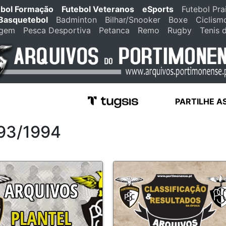
ebol Formação
Futebol Veteranos
eSports
Futebol Pra
Basquetebol
Badminton
Bilhar/Snooker
Boxe
Ciclism
agem
Pesca Desportiva
Petanca
Remo
Rugby
Tenis 
PARTILHE A
993/1994