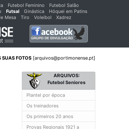
ia
Futebol Feminino
Futebol Salão
o
Futsal
Ginástica
Hóquei em Patins
de Mesa
Tiro
Voleibol
Xadrez
S SUAS FOTOS
[arquivos@portimonense.pt]
ARQUIVOS:
Futebol Seniores
Plantel por época
Os treinadores
Os primeiros 20 anos
Provas Regionais 1921 a