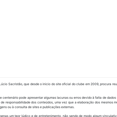
Lúcio Sacristão, que desde o inicio do site oficial do clube em 2009, procura re
ube centenário pode apresentar algumas lacunas ou erros devido à falta de dados 
os de responsabilidade dos conteúdos, uma vez que a elaboração dos mesmos m
ens ou à consulta de sites e publicações externas.
penas um teor lúdico e de entretenimento, não sendo de modo algum vinculativ