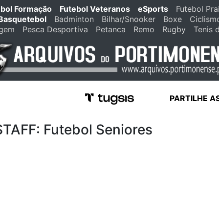
ebol Formação
Futebol Veteranos
eSports
Futebol Pra
Basquetebol
Badminton
Bilhar/Snooker
Boxe
Ciclism
agem
Pesca Desportiva
Petanca
Remo
Rugby
Tenis 
PARTILHE A
FF: Futebol Seniores