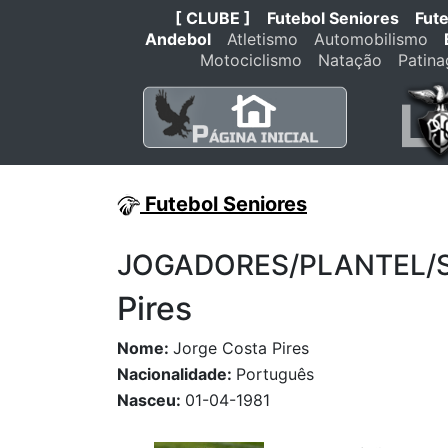
[ CLUBE ]
Futebol Seniores
Fut
Andebol
Atletismo
Automobilismo
Motociclismo
Natação
Patin
Futebol Seniores
JOGADORES/PLANTEL/STA
Pires
Nome:
Jorge Costa Pires
Nacionalidade:
Português
Nasceu:
01-04-1981