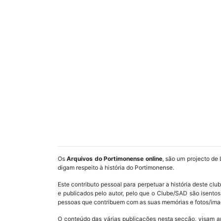
Os
Arquivos do Portimonense online
, são um projecto de 
digam respeito à história do Portimonense.
Este contributo pessoal para perpetuar a história deste cl
e publicados pelo autor, pelo que o Clube/SAD são isent
pessoas que contribuem com as suas memórias e fotos/imag
O conteúdo das várias publicações nesta secção, visam a