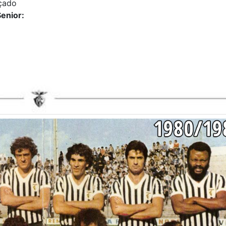
çado
enior: