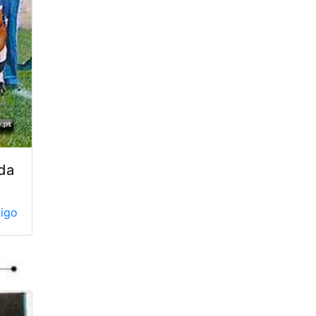
ada
tigo