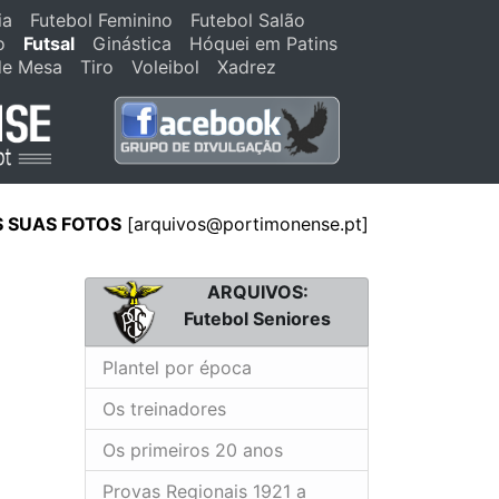
ia
Futebol Feminino
Futebol Salão
o
Futsal
Ginástica
Hóquei em Patins
de Mesa
Tiro
Voleibol
Xadrez
S SUAS FOTOS
[arquivos@portimonense.pt]
ARQUIVOS:
Futebol Seniores
Plantel por época
Os treinadores
Os primeiros 20 anos
Provas Regionais 1921 a