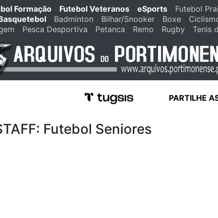
ebol Formação
Futebol Veteranos
eSports
Futebol Pra
Basquetebol
Badminton
Bilhar/Snooker
Boxe
Ciclism
agem
Pesca Desportiva
Petanca
Remo
Rugby
Tenis 
PARTILHE A
FF: Futebol Seniores