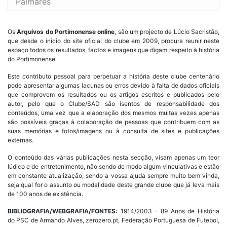
Palmarés
Os
Arquivos do Portimonense online
, são um projecto de Lúcio Sacristão,
que desde o inicio do site oficial do clube em 2009, procura reunir neste
espaço todos os resultados, factos e imagens que digam respeito à história
do Portimonense.
Este contributo pessoal para perpetuar a história deste clube centenário
pode apresentar algumas lacunas ou erros devido à falta de dados oficiais
que comprovem os resultados ou os artigos escritos e publicados pelo
autor, pelo que o Clube/SAD são isentos de responsabilidade dos
conteúdos, uma vez que a elaboração dos mesmos muitas vezes apenas
são possíveis graças à colaboração de pessoas que contribuem com as
suas memórias e fotos/imagens ou à consulta de sites e publicações
externas.
O conteúdo das várias publicações nesta secção, visam apenas um teor
lúdico e de entretenimento, não sendo de modo algum vinculativas e estão
em constante atualização, sendo a vossa ajuda sempre muito bem vinda,
seja qual for o assunto ou modalidade deste grande clube que já leva mais
de 100 anos de existência.
BIBLIOGRAFIA/WEBGRAFIA/FONTES:
1914/2003 - 89 Anos de História
do PSC de Armando Alves, zerozero.pt, Federação Portuguesa de Futebol,