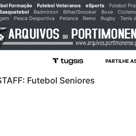
ebol Formação
Futebol Veteranos
eSports
Futebol Pra
Basquetebol
Badminton
Bilhar/Snooker
Boxe
Ciclism
agem
Pesca Desportiva
Petanca
Remo
Rugby
Tenis 
PARTILHE A
FF: Futebol Seniores