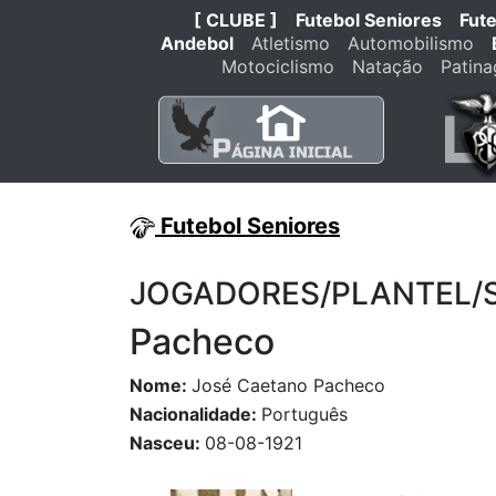
[ CLUBE ]
Futebol Seniores
Fut
Andebol
Atletismo
Automobilismo
Motociclismo
Natação
Patin
Futebol Seniores
JOGADORES/PLANTEL/STA
Pacheco
Nome:
José Caetano Pacheco
Nacionalidade:
Português
Nasceu:
08-08-1921