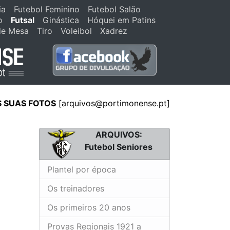
ia
Futebol Feminino
Futebol Salão
o
Futsal
Ginástica
Hóquei em Patins
de Mesa
Tiro
Voleibol
Xadrez
S SUAS FOTOS
[arquivos@portimonense.pt]
ARQUIVOS:
Futebol Seniores
Plantel por época
Os treinadores
Os primeiros 20 anos
Provas Regionais 1921 a