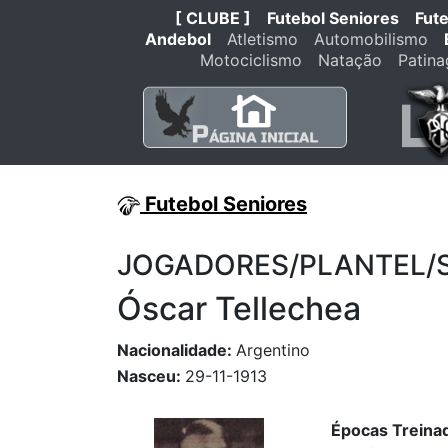
[ CLUBE ]
Futebol Seniores
Fut
Andebol
Atletismo
Automobilismo
Motociclismo
Natação
Patin
Futebol Seniores
JOGADORES/PLANTEL/STA
Óscar Tellechea
Nacionalidade:
Argentino
Nasceu:
29-11-1913
Épocas Treinad