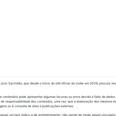
Lúcio Sacristão, que desde o inicio do site oficial do clube em 2009, procura re
ube centenário pode apresentar algumas lacunas ou erros devido à falta de dados 
os de responsabilidade dos conteúdos, uma vez que a elaboração dos mesmos m
ens ou à consulta de sites e publicações externas.
penas um teor lúdico e de entretenimento, não sendo de modo algum vinculativ