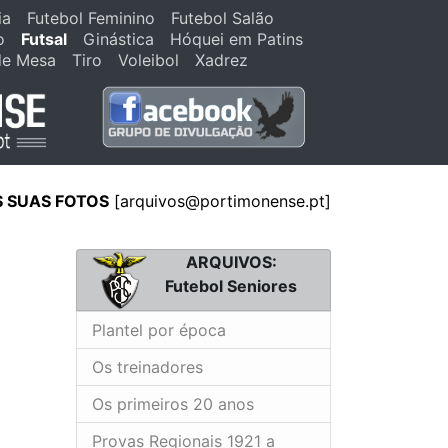
ia
Futebol Feminino
Futebol Salão
o
Futsal
Ginástica
Hóquei em Patins
de Mesa
Tiro
Voleibol
Xadrez
S SUAS FOTOS
[arquivos@portimonense.pt]
ARQUIVOS:
Futebol Seniores
Plantel por época
Os treinadores
Os primeiros 20 anos
Provas Regionais 1921 a