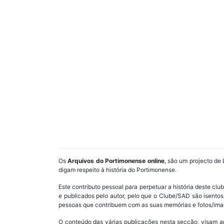
Os
Arquivos do Portimonense online
, são um projecto de 
digam respeito à história do Portimonense.
Este contributo pessoal para perpetuar a história deste cl
e publicados pelo autor, pelo que o Clube/SAD são isent
pessoas que contribuem com as suas memórias e fotos/imag
O conteúdo das várias publicações nesta secção, visam a