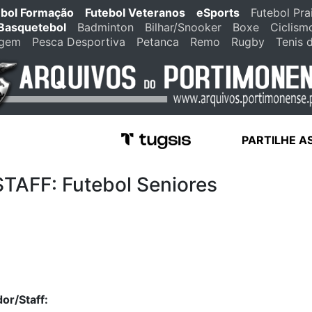
ebol Formação
Futebol Veteranos
eSports
Futebol Pra
Basquetebol
Badminton
Bilhar/Snooker
Boxe
Ciclism
agem
Pesca Desportiva
Petanca
Remo
Rugby
Tenis 
PARTILHE A
FF: Futebol Seniores
or/Staff: