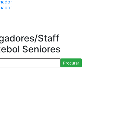
inador
inador
gadores/Staff
tebol Seniores
Procurar