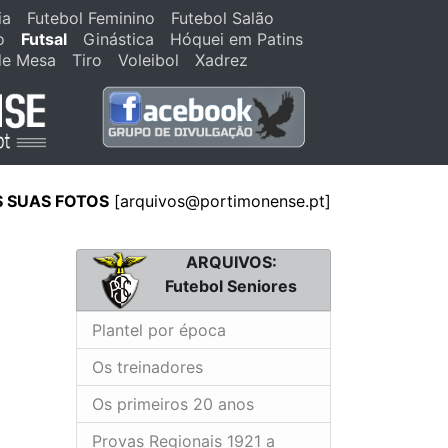
ia
Futebol Feminino
Futebol Salão
o
Futsal
Ginástica
Hóquei em Patins
de Mesa
Tiro
Voleibol
Xadrez
S SUAS FOTOS
[arquivos@portimonense.pt]
ARQUIVOS:
Futebol Seniores
Plantel por época
Os treinadores
Os primeiros 20 anos
Provas Regionais 1921 a