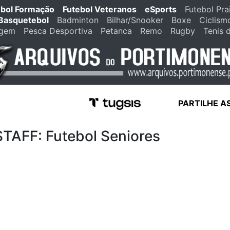
ebol Formação
Futebol Veteranos
eSports
Futebol Pra
Basquetebol
Badminton
Bilhar/Snooker
Boxe
Ciclism
agem
Pesca Desportiva
Petanca
Remo
Rugby
Tenis 
PARTILHE A
FF: Futebol Seniores