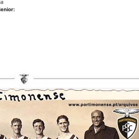
sa
enior: