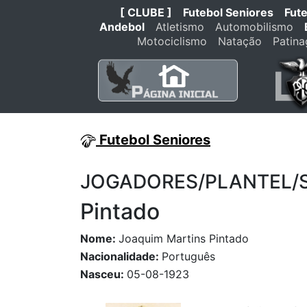
[ CLUBE ]
Futebol Seniores
Fut
Andebol
Atletismo
Automobilismo
Motociclismo
Natação
Patin
Futebol Seniores
JOGADORES/PLANTEL/STA
Pintado
Nome:
Joaquim Martins Pintado
Nacionalidade:
Português
Nasceu:
05-08-1923