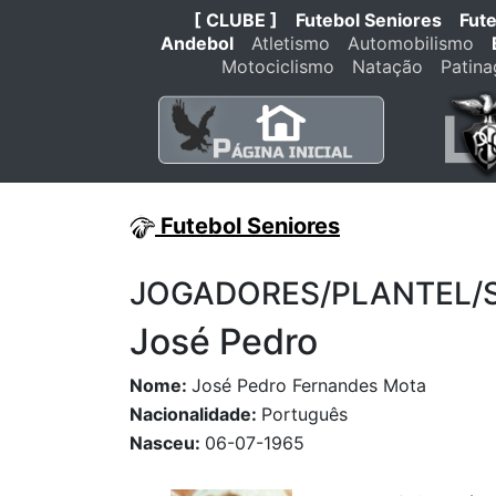
[ CLUBE ]
Futebol Seniores
Fut
Andebol
Atletismo
Automobilismo
Motociclismo
Natação
Patin
Futebol Seniores
JOGADORES/PLANTEL/STA
José Pedro
Nome:
José Pedro Fernandes Mota
Nacionalidade:
Português
Nasceu:
06-07-1965