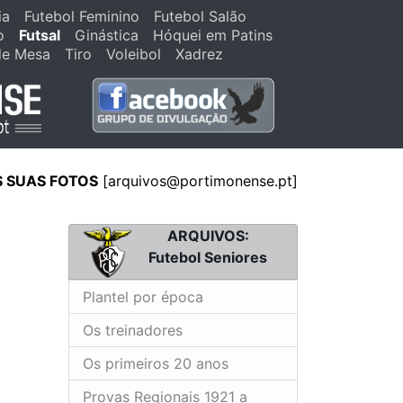
ia
Futebol Feminino
Futebol Salão
o
Futsal
Ginástica
Hóquei em Patins
de Mesa
Tiro
Voleibol
Xadrez
S SUAS FOTOS
[arquivos@portimonense.pt]
ARQUIVOS:
Futebol Seniores
Plantel por época
Os treinadores
Os primeiros 20 anos
Provas Regionais 1921 a