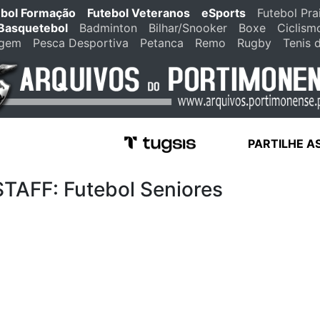
ebol Formação
Futebol Veteranos
eSports
Futebol Pra
Basquetebol
Badminton
Bilhar/Snooker
Boxe
Ciclism
agem
Pesca Desportiva
Petanca
Remo
Rugby
Tenis 
PARTILHE A
FF: Futebol Seniores