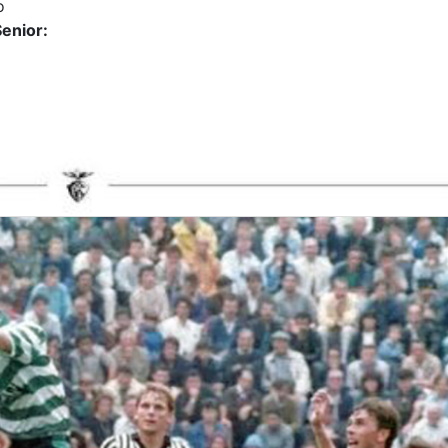
o
enior: