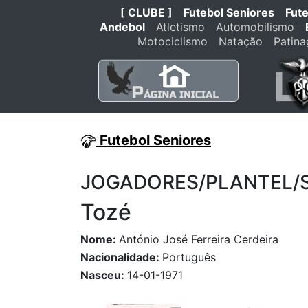
[ CLUBE ]
Futebol Seniores
Fut
Andebol
Atletismo
Automobilismo
Motociclismo
Natação
Patin
Futebol Seniores
JOGADORES/PLANTEL/STA
Tozé
Nome:
António José Ferreira Cerdeira
Nacionalidade:
Português
Nasceu:
14-01-1971