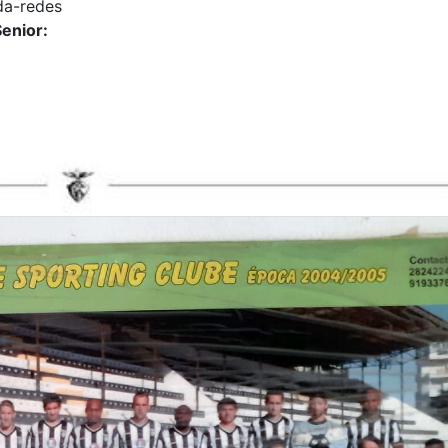
a-redes
enior: