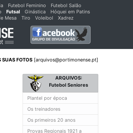
ia
Futebol Feminino
Futebol Salão
o
Futsal
Ginástica
Hóquei em Patins
de Mesa
Tiro
Voleibol
Xadrez
S SUAS FOTOS
[arquivos@portimonense.pt]
ARQUIVOS:
Futebol Seniores
Plantel por época
Os treinadores
Os primeiros 20 anos
Provas Regionais 1921 a