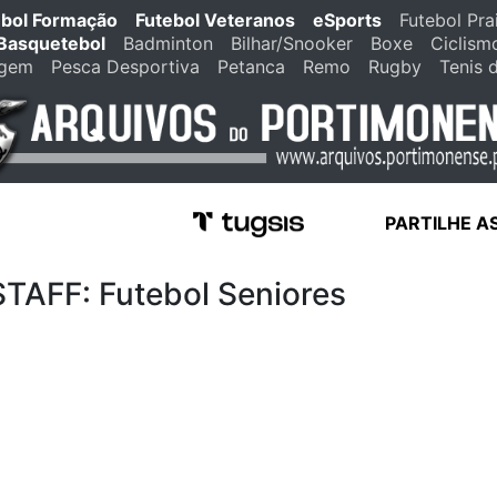
ebol Formação
Futebol Veteranos
eSports
Futebol Pra
Basquetebol
Badminton
Bilhar/Snooker
Boxe
Ciclism
agem
Pesca Desportiva
Petanca
Remo
Rugby
Tenis 
PARTILHE A
FF: Futebol Seniores