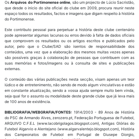
Os
Arquivos do Portimonense online
, são um projecto de Lúcio Sacristão,
que desde o inicio do site oficial do clube em 2009, procura reunir neste
espaço todos os resultados, factos e imagens que digam respeito à história
do Portimonense.
Este contributo pessoal para perpetuar a história deste clube centenário
pode apresentar algumas lacunas ou erros devido à falta de dados oficiais
que comprovem os resultados ou os artigos escritos e publicados pelo
autor, pelo que o Clube/SAD são isentos de responsabilidade dos
conteúdos, uma vez que a elaboração dos mesmos muitas vezes apenas
são possíveis graças à colaboração de pessoas que contribuem com as
suas memórias e fotos/imagens ou à consulta de sites e publicações
externas.
O conteúdo das várias publicações nesta secção, visam apenas um teor
lúdico e de entretenimento, não sendo de modo algum vinculativas e estão
em constante atualização, sendo a vossa ajuda sempre muito bem vinda,
seja qual for o assunto ou modalidade deste grande clube que já leva mais
de 100 anos de existência.
BIBLIOGRAFIA/WEBGRAFIA/FONTES:
1914/2003 - 89 Anos de História
do PSC de Armando Alves, zerozero.pt, Federação Portuguesa de Futebol,
ARQUIVO C.F.E.L (www.lacobrigolagos.blogspot.com), Antigas Glórias do
Futebol Algarvio e Alentejano (www.algarvalentejo.blogspot.com), História
dos Campeonatos de Futebol em Portugal de Giusepe Giorgio,