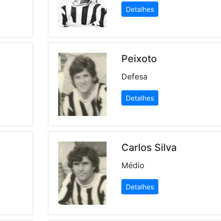
Detalhes
Peixoto
Defesa
Detalhes
Carlos Silva
Médio
Detalhes