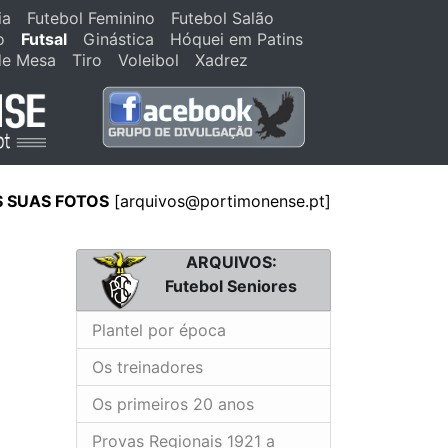
ia
Futebol Feminino
Futebol Salão
o
Futsal
Ginástica
Hóquei em Patins
de Mesa
Tiro
Voleibol
Xadrez
S SUAS FOTOS
[arquivos@portimonense.pt]
ARQUIVOS:
Futebol Seniores
Plantel por época
Os treinadores
Os primeiros 20 anos
Provas Regionais 1921 a