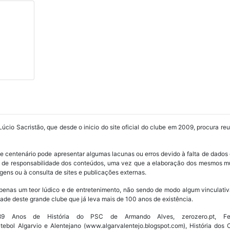
Lúcio Sacristão, que desde o inicio do site oficial do clube em 2009, procura re
ube centenário pode apresentar algumas lacunas ou erros devido à falta de dados 
os de responsabilidade dos conteúdos, uma vez que a elaboração dos mesmos m
ens ou à consulta de sites e publicações externas.
penas um teor lúdico e de entretenimento, não sendo de modo algum vinculativ
ade deste grande clube que já leva mais de 100 anos de existência.
Anos de História do PSC de Armando Alves, zerozero.pt, Fede
utebol Algarvio e Alentejano (www.algarvalentejo.blogspot.com), História do