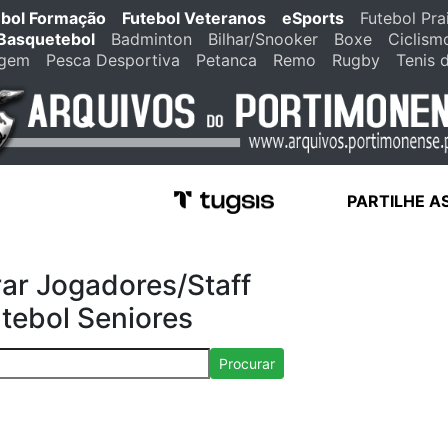
ebol Formação
Futebol Veteranos
eSports
Futebol Pra
Basquetebol
Badminton
Bilhar/Snooker
Boxe
Ciclism
agem
Pesca Desportiva
Petanca
Remo
Rugby
Tenis 
PARTILHE A
ar Jogadores/Staff
tebol Seniores
Procurar