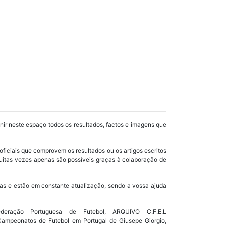
unir neste espaço todos os resultados, factos e imagens que
oficiais que comprovem os resultados ou os artigos escritos
uitas vezes apenas são possíveis graças à colaboração de
as e estão em constante atualização, sendo a vossa ajuda
ração Portuguesa de Futebol, ARQUIVO C.F.E.L
s Campeonatos de Futebol em Portugal de Giusepe Giorgio,