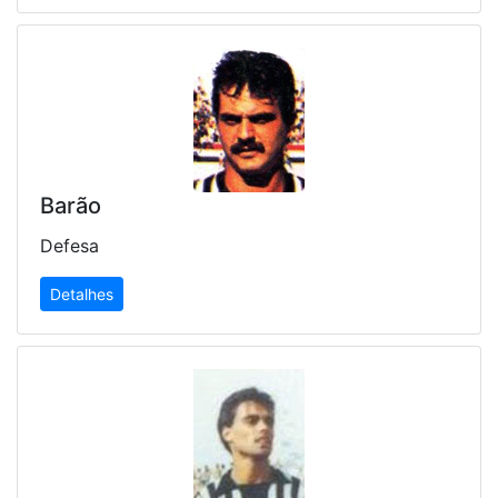
Barão
Defesa
Detalhes