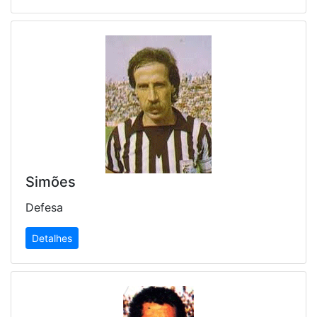
Simões
Defesa
Detalhes