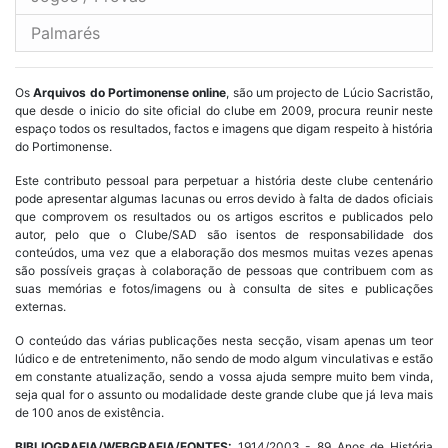
Palmarés
Os
Arquivos do Portimonense online
, são um projecto de Lúcio Sacristão,
que desde o inicio do site oficial do clube em 2009, procura reunir neste
espaço todos os resultados, factos e imagens que digam respeito à história
do Portimonense.
Este contributo pessoal para perpetuar a história deste clube centenário
pode apresentar algumas lacunas ou erros devido à falta de dados oficiais
que comprovem os resultados ou os artigos escritos e publicados pelo
autor, pelo que o Clube/SAD são isentos de responsabilidade dos
conteúdos, uma vez que a elaboração dos mesmos muitas vezes apenas
são possíveis graças à colaboração de pessoas que contribuem com as
suas memórias e fotos/imagens ou à consulta de sites e publicações
externas.
O conteúdo das várias publicações nesta secção, visam apenas um teor
lúdico e de entretenimento, não sendo de modo algum vinculativas e estão
em constante atualização, sendo a vossa ajuda sempre muito bem vinda,
seja qual for o assunto ou modalidade deste grande clube que já leva mais
de 100 anos de existência.
BIBLIOGRAFIA/WEBGRAFIA/FONTES:
1914/2003 - 89 Anos de História