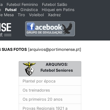
ia
Futebol Feminino
Futebol Salão
o
Futsal
Ginástica
Hóquei em Patins
de Mesa
Tiro
Voleibol
Xadrez
S SUAS FOTOS
[arquivos@portimonense.pt]
ARQUIVOS:
Futebol Seniores
Plantel por época
Os treinadores
Os primeiros 20 anos
Provas Regionais 1921 a