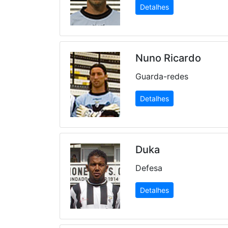
Detalhes
Nuno Ricardo
Guarda-redes
Detalhes
Duka
Defesa
Detalhes