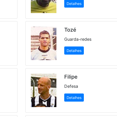
Detalhes
Tozé
Guarda-redes
Detalhes
Filipe
Defesa
Detalhes