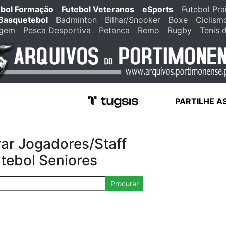
ebol Formação
Futebol Veteranos
eSports
Futebol Pra
Basquetebol
Badminton
Bilhar/Snooker
Boxe
Ciclism
agem
Pesca Desportiva
Petanca
Remo
Rugby
Tenis 
PARTILHE A
ar Jogadores/Staff
tebol Seniores
Procurar