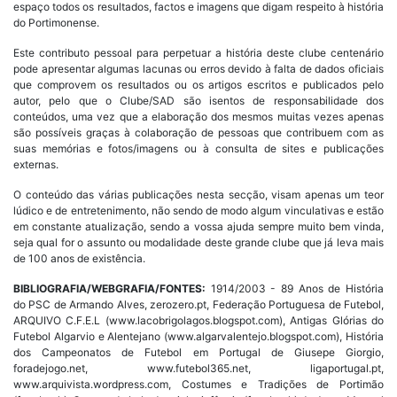
espaço todos os resultados, factos e imagens que digam respeito à história
do Portimonense.
Este contributo pessoal para perpetuar a história deste clube centenário
pode apresentar algumas lacunas ou erros devido à falta de dados oficiais
que comprovem os resultados ou os artigos escritos e publicados pelo
autor, pelo que o Clube/SAD são isentos de responsabilidade dos
conteúdos, uma vez que a elaboração dos mesmos muitas vezes apenas
são possíveis graças à colaboração de pessoas que contribuem com as
suas memórias e fotos/imagens ou à consulta de sites e publicações
externas.
O conteúdo das várias publicações nesta secção, visam apenas um teor
lúdico e de entretenimento, não sendo de modo algum vinculativas e estão
em constante atualização, sendo a vossa ajuda sempre muito bem vinda,
seja qual for o assunto ou modalidade deste grande clube que já leva mais
de 100 anos de existência.
BIBLIOGRAFIA/WEBGRAFIA/FONTES:
1914/2003 - 89 Anos de História
do PSC de Armando Alves, zerozero.pt, Federação Portuguesa de Futebol,
ARQUIVO C.F.E.L (www.lacobrigolagos.blogspot.com), Antigas Glórias do
Futebol Algarvio e Alentejano (www.algarvalentejo.blogspot.com), História
dos Campeonatos de Futebol em Portugal de Giusepe Giorgio,
foradejogo.net, www.futebol365.net, ligaportugal.pt,
www.arquivista.wordpress.com, Costumes e Tradições de Portimão