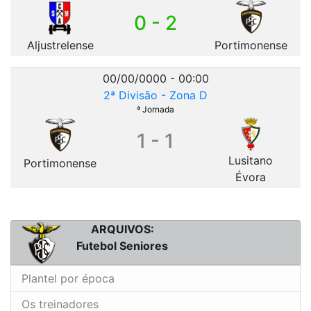
0 - 2
Aljustrelense
Portimonense
00/00/0000 - 00:00
2ª Divisão - Zona D
ª Jornada
1 - 1
Lusitano
Portimonense
Évora
ARQUIVOS:
Futebol Seniores
Plantel por época
Os treinadores