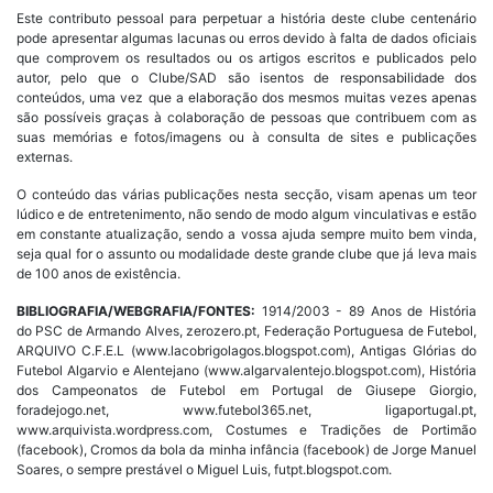
Este contributo pessoal para perpetuar a história deste clube centenário
pode apresentar algumas lacunas ou erros devido à falta de dados oficiais
que comprovem os resultados ou os artigos escritos e publicados pelo
autor, pelo que o Clube/SAD são isentos de responsabilidade dos
conteúdos, uma vez que a elaboração dos mesmos muitas vezes apenas
são possíveis graças à colaboração de pessoas que contribuem com as
suas memórias e fotos/imagens ou à consulta de sites e publicações
externas.
O conteúdo das várias publicações nesta secção, visam apenas um teor
lúdico e de entretenimento, não sendo de modo algum vinculativas e estão
em constante atualização, sendo a vossa ajuda sempre muito bem vinda,
seja qual for o assunto ou modalidade deste grande clube que já leva mais
de 100 anos de existência.
BIBLIOGRAFIA/WEBGRAFIA/FONTES:
1914/2003 - 89 Anos de História
do PSC de Armando Alves, zerozero.pt, Federação Portuguesa de Futebol,
ARQUIVO C.F.E.L (www.lacobrigolagos.blogspot.com), Antigas Glórias do
Futebol Algarvio e Alentejano (www.algarvalentejo.blogspot.com), História
dos Campeonatos de Futebol em Portugal de Giusepe Giorgio,
foradejogo.net, www.futebol365.net, ligaportugal.pt,
www.arquivista.wordpress.com, Costumes e Tradições de Portimão
(facebook), Cromos da bola da minha infância (facebook) de Jorge Manuel
Soares, o sempre prestável o Miguel Luis, futpt.blogspot.com.