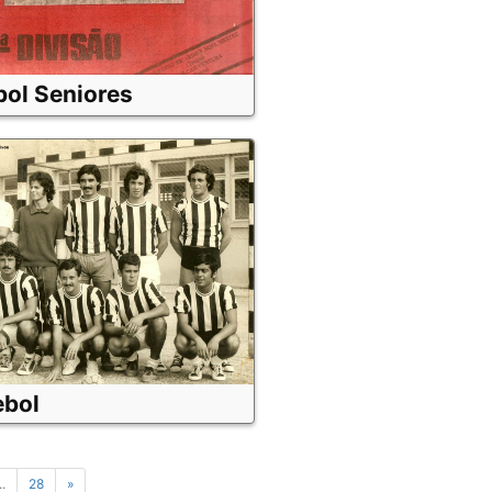
bol Seniores
bol
..
28
»