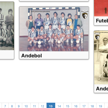
Fute
Andebol
Ande
7
8
9
10
11
12
13
14
15
16
17
18
19
.