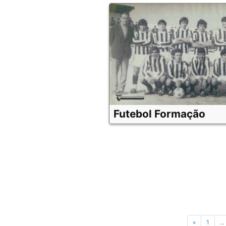
Futebol Formação
«
1
...