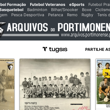
ebol Formação
Futebol Veteranos
eSports
Futebol Pra
Basquetebol
Badminton
Bilhar/Snooker
Boxe
Ciclism
agem
Pesca Desportiva
Petanca
Remo
Rugby
Tenis 
PARTILHE A