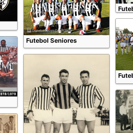
Fute
Futebol Seniores
Fute