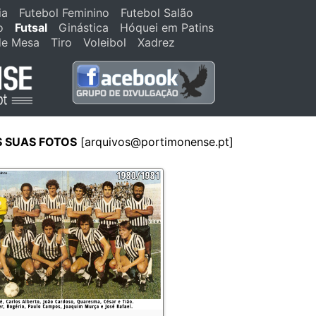
ia
Futebol Feminino
Futebol Salão
o
Futsal
Ginástica
Hóquei em Patins
de Mesa
Tiro
Voleibol
Xadrez
S SUAS FOTOS
[arquivos@portimonense.pt]