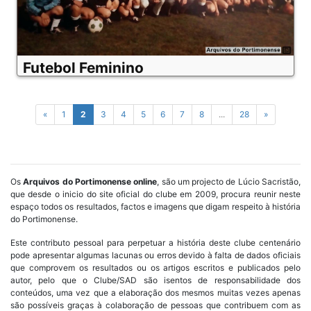
Futebol Feminino
«
1
2
3
4
5
6
7
8
...
28
»
Os
Arquivos do Portimonense online
, são um projecto de Lúcio Sacristão,
que desde o inicio do site oficial do clube em 2009, procura reunir neste
espaço todos os resultados, factos e imagens que digam respeito à história
do Portimonense.
Este contributo pessoal para perpetuar a história deste clube centenário
pode apresentar algumas lacunas ou erros devido à falta de dados oficiais
que comprovem os resultados ou os artigos escritos e publicados pelo
autor, pelo que o Clube/SAD são isentos de responsabilidade dos
conteúdos, uma vez que a elaboração dos mesmos muitas vezes apenas
são possíveis graças à colaboração de pessoas que contribuem com as