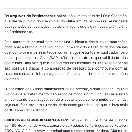
Os
Arquivos do Portimonense online
, são um projecto de Lúcio Sacristão,
que desde o inicio do site oficial do clube em 2009, procura reunir neste
espaço todos os resultados, factos e imagens que digam respeito à história
do Portimonense.
Este contributo pessoal para perpetuar a história deste clube centenário
pode apresentar algumas lacunas ou erros devido à falta de dados oficiais
que comprovem os resultados ou os artigos escritos e publicados pelo
autor, pelo que o Clube/SAD são isentos de responsabilidade dos
conteúdos, uma vez que a elaboração dos mesmos muitas vezes apenas
são possíveis graças à colaboração de pessoas que contribuem com as
suas memórias e fotos/imagens ou à consulta de sites e publicações
externas.
O conteúdo das várias publicações nesta secção, visam apenas um teor
lúdico e de entretenimento, não sendo de modo algum vinculativas e estão
em constante atualização, sendo a vossa ajuda sempre muito bem vinda,
seja qual for o assunto ou modalidade deste grande clube que já leva mais
de 100 anos de existência.
BIBLIOGRAFIA/WEBGRAFIA/FONTES:
1914/2003 - 89 Anos de História
do PSC de Armando Alves, zerozero.pt, Federação Portuguesa de Futebol,
ARQUIVO C.F.E.L (www.lacobrigolagos.blogspot.com), Antigas Glórias do