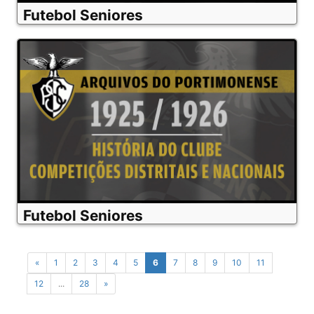
Futebol Seniores
Futebol Seniores
«
1
2
3
4
5
6
7
8
9
10
11
12
...
28
»