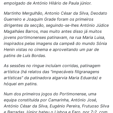
empolgado de António Hilário de Paula júnior.
Martinho Mergulhão, Antonio César da Silva, Deodato
Guerreiro e Joaquim Grade foram os primeiros
dirigentes da secção, seguindo-se-lhes António Júdice
Magalháes Barros, mas muito antes disso já muitos
jovens portimonenses patinavam, na rua Maria Luisa,
inspirados pelas imagens da campeã do mundo Sónia
Henin vistas no cinema e aproveitando um par de
patins de Luís Bordas.
As sessões no ringue incluíam corridas, patinagem
artística (há relatos das "impecáveis filigranagens
artísticas" da patinadora algarvia Maria Eduarda) e
hóquei em patins.
Num dos primeiros jogos do Portimonense, uma
equipa constituida por Camarinha, António José,
António César da Silva, Eugénio Pereira, Frutuoso Silva
e Barradas Júnior bateu o Lisboa e Faro, por 7-2, com