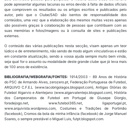
pode apresentar algumas lacunas ou erros devido à falta de dados oficiais
que comprovem os resultados ou os artigos escritos e publicados pelo
autor, pelo que o Clube/SAD são isentos de responsabilidade dos
conteúdos, uma vez que a elaboração dos mesmos muitas vezes apenas
são possíveis graças à colaboração de pessoas que contribuem com as
suas memórias e fotos/imagens ou à consulta de sites e publicações
externas.
O conteúdo das várias publicações nesta secção, visam apenas um teor
lúdico e de entretenimento, não sendo de modo algum vinculativas e estão
em constante atualização, sendo a vossa ajuda sempre muito bem vinda,
seja qual for o assunto ou modalidade deste grande clube que já leva mais
de 100 anos de existência.
BIBLIOGRAFIA/WEBGRAFIA/FONTES:
1914/2003 - 89 Anos de História
do PSC de Armando Alves, zerozero.pt, Federação Portuguesa de Futebol,
ARQUIVO C.F.E.L (www.lacobrigolagos.blogspot.com), Antigas Glórias do
Futebol Algarvio e Alentejano (www.algarvalentejo.blogspot.com), História
dos Campeonatos de Futebol em Portugal de Giusepe Giorgio,
foradejogo.net, www.futebol365.net, ligaportugal.pt,
www.arquivista.wordpress.com, Costumes e Tradições de Portimão
(facebook), Cromos da bola da minha infância (facebook) de Jorge Manuel
Soares, o sempre prestável o Miguel Luis, futpt.blogspot.com.