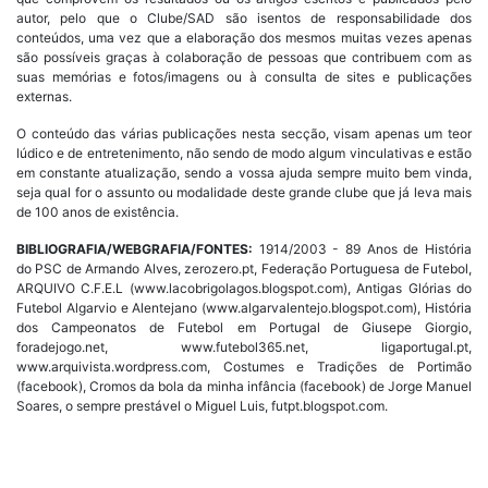
autor, pelo que o Clube/SAD são isentos de responsabilidade dos
conteúdos, uma vez que a elaboração dos mesmos muitas vezes apenas
são possíveis graças à colaboração de pessoas que contribuem com as
suas memórias e fotos/imagens ou à consulta de sites e publicações
externas.
O conteúdo das várias publicações nesta secção, visam apenas um teor
lúdico e de entretenimento, não sendo de modo algum vinculativas e estão
em constante atualização, sendo a vossa ajuda sempre muito bem vinda,
seja qual for o assunto ou modalidade deste grande clube que já leva mais
de 100 anos de existência.
BIBLIOGRAFIA/WEBGRAFIA/FONTES:
1914/2003 - 89 Anos de História
do PSC de Armando Alves, zerozero.pt, Federação Portuguesa de Futebol,
ARQUIVO C.F.E.L (www.lacobrigolagos.blogspot.com), Antigas Glórias do
Futebol Algarvio e Alentejano (www.algarvalentejo.blogspot.com), História
dos Campeonatos de Futebol em Portugal de Giusepe Giorgio,
foradejogo.net, www.futebol365.net, ligaportugal.pt,
www.arquivista.wordpress.com, Costumes e Tradições de Portimão
(facebook), Cromos da bola da minha infância (facebook) de Jorge Manuel
Soares, o sempre prestável o Miguel Luis, futpt.blogspot.com.