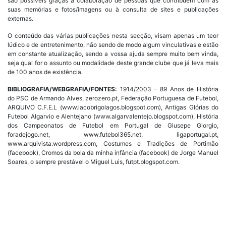
são possíveis graças à colaboração de pessoas que contribuem com as
suas memórias e fotos/imagens ou à consulta de sites e publicações
externas.
O conteúdo das várias publicações nesta secção, visam apenas um teor
lúdico e de entretenimento, não sendo de modo algum vinculativas e estão
em constante atualização, sendo a vossa ajuda sempre muito bem vinda,
seja qual for o assunto ou modalidade deste grande clube que já leva mais
de 100 anos de existência.
BIBLIOGRAFIA/WEBGRAFIA/FONTES:
1914/2003 - 89 Anos de História
do PSC de Armando Alves, zerozero.pt, Federação Portuguesa de Futebol,
ARQUIVO C.F.E.L (www.lacobrigolagos.blogspot.com), Antigas Glórias do
Futebol Algarvio e Alentejano (www.algarvalentejo.blogspot.com), História
dos Campeonatos de Futebol em Portugal de Giusepe Giorgio,
foradejogo.net, www.futebol365.net, ligaportugal.pt,
www.arquivista.wordpress.com, Costumes e Tradições de Portimão
(facebook), Cromos da bola da minha infância (facebook) de Jorge Manuel
Soares, o sempre prestável o Miguel Luis, futpt.blogspot.com.