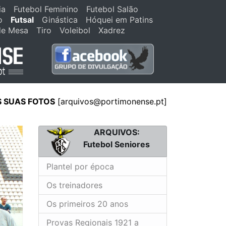
ia
Futebol Feminino
Futebol Salão
o
Futsal
Ginástica
Hóquei em Patins
de Mesa
Tiro
Voleibol
Xadrez
S SUAS FOTOS
[arquivos@portimonense.pt]
ARQUIVOS:
Futebol Seniores
Plantel por época
Os treinadores
Os primeiros 20 anos
Provas Regionais 1921 a