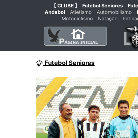
[ CLUBE ]
Futebol Seniores
Fut
Andebol
Atletismo
Automobilismo
Motociclismo
Natação
Patin
Futebol Seniores