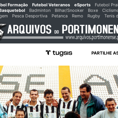
ebol Formação
Futebol Veteranos
eSports
Futebol Pra
Basquetebol
Badminton
Bilhar/Snooker
Boxe
Ciclism
agem
Pesca Desportiva
Petanca
Remo
Rugby
Tenis 
PARTILHE A