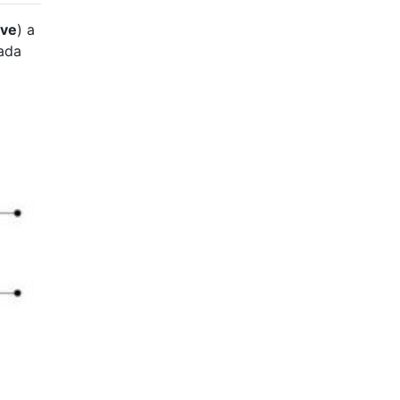
rve
) a
ada