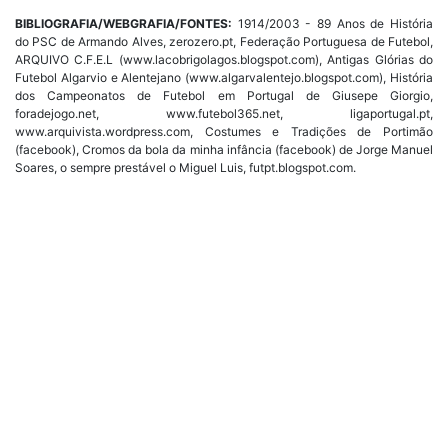
BIBLIOGRAFIA/WEBGRAFIA/FONTES:
1914/2003 - 89 Anos de História
do PSC de Armando Alves, zerozero.pt, Federação Portuguesa de Futebol,
ARQUIVO C.F.E.L (www.lacobrigolagos.blogspot.com), Antigas Glórias do
Futebol Algarvio e Alentejano (www.algarvalentejo.blogspot.com), História
dos Campeonatos de Futebol em Portugal de Giusepe Giorgio,
foradejogo.net, www.futebol365.net, ligaportugal.pt,
www.arquivista.wordpress.com, Costumes e Tradições de Portimão
(facebook), Cromos da bola da minha infância (facebook) de Jorge Manuel
Soares, o sempre prestável o Miguel Luis, futpt.blogspot.com.