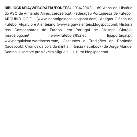
BIBLIOGRAFIA/WEBGRAFIA/FONTES:
1914/2003 - 89 Anos de História
do PSC de Armando Alves, zerozero.pt, Federação Portuguesa de Futebol,
ARQUIVO C.F.E.L (www.lacobrigolagos.blogspot.com), Antigas Glórias do
Futebol Algarvio e Alentejano (www.algarvalentejo.blogspot.com), História
dos Campeonatos de Futebol em Portugal de Giusepe Giorgio,
foradejogo.net, www.futebol365.net, ligaportugal.pt,
www.arquivista.wordpress.com, Costumes e Tradições de Portimão
(facebook), Cromos da bola da minha infância (facebook) de Jorge Manuel
Soares, o sempre prestável o Miguel Luis, futpt.blogspot.com.