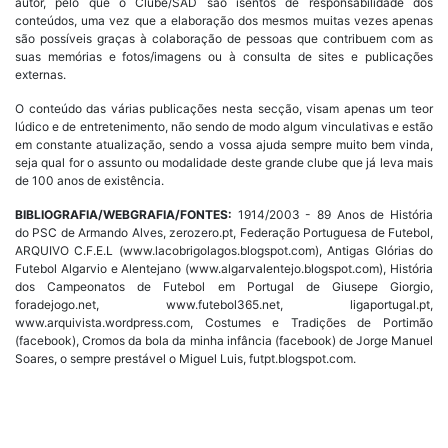
autor, pelo que o Clube/SAD são isentos de responsabilidade dos
conteúdos, uma vez que a elaboração dos mesmos muitas vezes apenas
são possíveis graças à colaboração de pessoas que contribuem com as
suas memórias e fotos/imagens ou à consulta de sites e publicações
externas.
O conteúdo das várias publicações nesta secção, visam apenas um teor
lúdico e de entretenimento, não sendo de modo algum vinculativas e estão
em constante atualização, sendo a vossa ajuda sempre muito bem vinda,
seja qual for o assunto ou modalidade deste grande clube que já leva mais
de 100 anos de existência.
BIBLIOGRAFIA/WEBGRAFIA/FONTES:
1914/2003 - 89 Anos de História
do PSC de Armando Alves, zerozero.pt, Federação Portuguesa de Futebol,
ARQUIVO C.F.E.L (www.lacobrigolagos.blogspot.com), Antigas Glórias do
Futebol Algarvio e Alentejano (www.algarvalentejo.blogspot.com), História
dos Campeonatos de Futebol em Portugal de Giusepe Giorgio,
foradejogo.net, www.futebol365.net, ligaportugal.pt,
www.arquivista.wordpress.com, Costumes e Tradições de Portimão
(facebook), Cromos da bola da minha infância (facebook) de Jorge Manuel
Soares, o sempre prestável o Miguel Luis, futpt.blogspot.com.