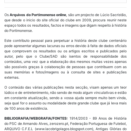
Os
Arquivos do Portimonense online
, são um projecto de Lúcio Sacristão,
que desde o inicio do site oficial do clube em 2009, procura reunir neste
espaço todos os resultados, factos e imagens que digam respeito à história
do Portimonense.
Este contributo pessoal para perpetuar a história deste clube centenário
pode apresentar algumas lacunas ou erros devido à falta de dados oficiais
que comprovem os resultados ou os artigos escritos e publicados pelo
autor, pelo que o Clube/SAD são isentos de responsabilidade dos
conteúdos, uma vez que a elaboração dos mesmos muitas vezes apenas
são possíveis graças à colaboração de pessoas que contribuem com as
suas memórias e fotos/imagens ou à consulta de sites e publicações
externas.
O conteúdo das várias publicações nesta secção, visam apenas um teor
lúdico e de entretenimento, não sendo de modo algum vinculativas e estão
em constante atualização, sendo a vossa ajuda sempre muito bem vinda,
seja qual for o assunto ou modalidade deste grande clube que já leva mais
de 100 anos de existência.
BIBLIOGRAFIA/WEBGRAFIA/FONTES:
1914/2003 - 89 Anos de História
do PSC de Armando Alves, zerozero.pt, Federação Portuguesa de Futebol,
ARQUIVO C.F.E.L (www.lacobrigolagos.blogspot.com), Antigas Glórias do