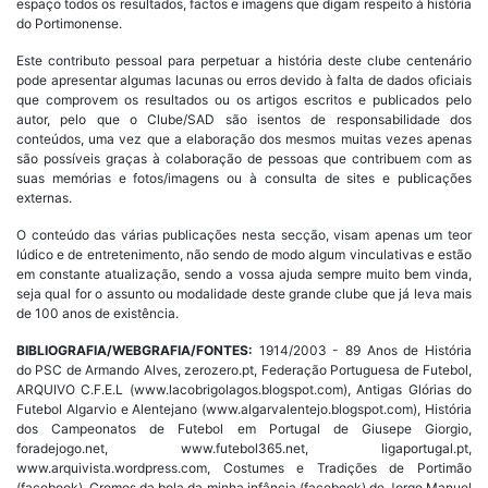
espaço todos os resultados, factos e imagens que digam respeito à história
do Portimonense.
Este contributo pessoal para perpetuar a história deste clube centenário
pode apresentar algumas lacunas ou erros devido à falta de dados oficiais
que comprovem os resultados ou os artigos escritos e publicados pelo
autor, pelo que o Clube/SAD são isentos de responsabilidade dos
conteúdos, uma vez que a elaboração dos mesmos muitas vezes apenas
são possíveis graças à colaboração de pessoas que contribuem com as
suas memórias e fotos/imagens ou à consulta de sites e publicações
externas.
O conteúdo das várias publicações nesta secção, visam apenas um teor
lúdico e de entretenimento, não sendo de modo algum vinculativas e estão
em constante atualização, sendo a vossa ajuda sempre muito bem vinda,
seja qual for o assunto ou modalidade deste grande clube que já leva mais
de 100 anos de existência.
BIBLIOGRAFIA/WEBGRAFIA/FONTES:
1914/2003 - 89 Anos de História
do PSC de Armando Alves, zerozero.pt, Federação Portuguesa de Futebol,
ARQUIVO C.F.E.L (www.lacobrigolagos.blogspot.com), Antigas Glórias do
Futebol Algarvio e Alentejano (www.algarvalentejo.blogspot.com), História
dos Campeonatos de Futebol em Portugal de Giusepe Giorgio,
foradejogo.net, www.futebol365.net, ligaportugal.pt,
www.arquivista.wordpress.com, Costumes e Tradições de Portimão
(facebook), Cromos da bola da minha infância (facebook) de Jorge Manuel